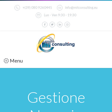
+(39) 080 9260445
info@mitconsulting.eu
Lun - Ven 9:30 - 19:30
Menu
Gestione