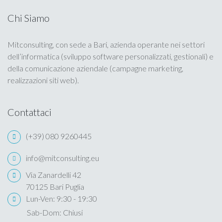
Portfolio
Chi Siamo
Calendario
Mitconsulting, con sede a Bari, azienda operante nei settori
dell’informatica (sviluppo software personalizzati, gestionali) e
Privacy Policy
della comunicazione aziendale (campagne marketing,
realizzazioni siti web).
Cookie Policy
Contattaci
(+39) 080 9260445
info@mitconsulting.eu
Via Zanardelli 42
70125 Bari Puglia
Lun-Ven: 9:30 - 19:30
Sab-Dom: Chiusi