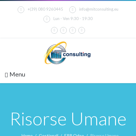
+(39) 080 9260445
info@mitconsulting.eu
Lun - Ven 9:30 - 19:30
Menu
Risorse Umane
Home
Gestionali
ERP Odoo
Risorse Umane