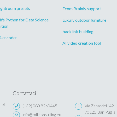
ightroom presets
Ecom Brainly support
's Python for Data Science,
Luxury outdoor furniture
ition
backlink building
4 encoder
AI video creation tool
Contattaci
nei
(+39) 080 9260445
Via Zanardelli 42
70125 Bari Puglia
info@mitconsulting.eu