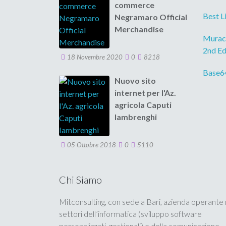
commerce
Best L
Negramaro Official
Merchandise
Murach
2nd Ed
18 Novembre 2020
0
8218
Base6
Nuovo sito
internet per l'Az.
agricola Caputi
Iambrenghi
05 Ottobre 2018
0
5110
Chi Siamo
Mitconsulting, con sede a Bari, azienda operante 
settori dell’informatica (sviluppo software
personalizzati, gestionali) e della comunicazione