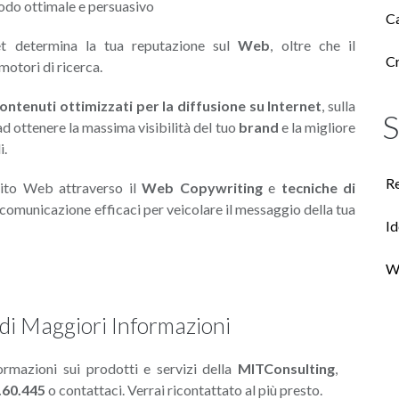
odo ottimale e persuasivo
Ca
net determina la tua reputazione sul
Web
, oltre che il
Cr
motori di ricerca.
ontenuti ottimizzati per la diffusione su Internet
, sulla
S
d ottenere la massima visibilità del tuo
brand
e la migliore
i.
Re
sito Web attraverso il
Web Copywriting
e
tecniche di
comunicazione efficaci per veicolare il messaggio della tua
Id
W
edi Maggiori Informazioni
ormazioni sui prodotti e servizi della
MITConsulting
,
.60.445
o contattaci. Verrai ricontattato al più presto.