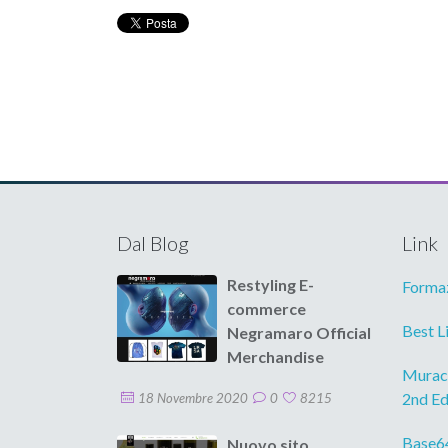
Dal Blog
Link
Restyling E-
Formaz
commerce
Best L
Negramaro Official
Merchandise
Murach
2nd Ed
18 Novembre 2020
0
8215
Base6
Nuovo sito