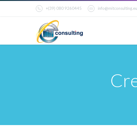
+(39) 080 9260445
info@mitconsulting.e
Cr