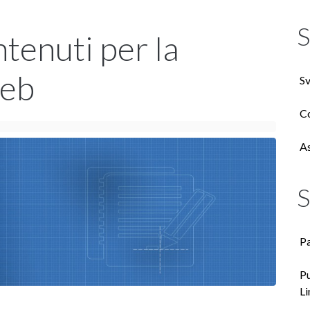
S
tenuti per la
Web
Sv
Co
As
S
Pa
P
Li