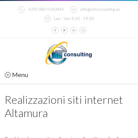
+(39) 080 9260445
info@mitconsulting.eu
Lun - Ven 9:30 - 19:30
Menu
Realizzazioni siti internet
Altamura