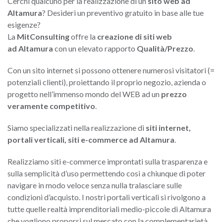
Cerchi qualcuno per la realizzazione di un
sito web ad
Altamura
? Desideri un preventivo gratuito in base alle tue
esigenze?
La
MitConsulting
offre la
creazione di siti web
ad
Altamura
con un elevato rapporto
Qualità/Prezzo
.
Con un sito internet si possono ottenere numerosi visitatori (=
potenziali clienti), proiettando il proprio negozio, azienda o
progetto nell’immenso mondo del WEB ad un
prezzo
veramente competitivo
.
Siamo specializzati nella realizzazione di
siti internet,
portali verticali, siti e-commerce
ad
Altamura
.
Realizziamo siti e-commerce improntati sulla trasparenza e
sulla semplicità d’uso permettendo così a chiunque di poter
navigare in modo veloce senza nulla tralasciare sulle
condizioni d’acquisto. I nostri portali verticali si rivolgono a
tutte quelle realtà imprenditoriali medio-piccole di Altamura
che vogliono proporsi sul mercato con la complementarietà