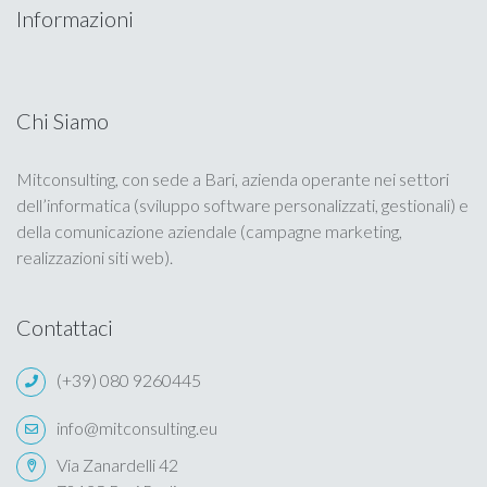
Informazioni
Blog
Portfolio
Chi Siamo
Calendario
Mitconsulting, con sede a Bari, azienda operante nei settori
dell’informatica (sviluppo software personalizzati, gestionali) e
Privacy Policy
della comunicazione aziendale (campagne marketing,
realizzazioni siti web).
Cookie Policy
Contattaci
(+39) 080 9260445
info@mitconsulting.eu
Via Zanardelli 42