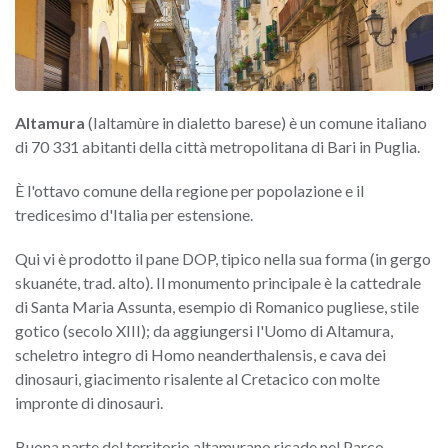
Altamura
(Ialtamùre in dialetto barese) è un comune italiano
di 70 331 abitanti della città metropolitana di Bari in Puglia.
È l'ottavo comune della regione per popolazione e il
tredicesimo d'Italia per estensione.
Qui vi è prodotto il pane DOP, tipico nella sua forma (in gergo
skuanéte, trad. alto). Il monumento principale è la cattedrale
di Santa Maria Assunta, esempio di Romanico pugliese, stile
gotico (secolo XIII); da aggiungersi l'Uomo di Altamura,
scheletro integro di Homo neanderthalensis, e cava dei
dinosauri, giacimento risalente al Cretacico con molte
impronte di dinosauri.
Buona parte del territorio altamurano ricade nel Parco