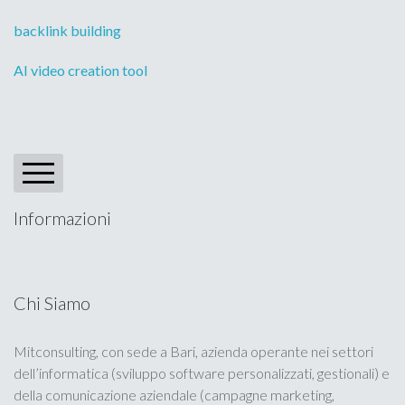
backlink building
AI video creation tool
Informazioni
Blog
Portfolio
Chi Siamo
Calendario
Mitconsulting, con sede a Bari, azienda operante nei settori
dell’informatica (sviluppo software personalizzati, gestionali) e
Privacy Policy
della comunicazione aziendale (campagne marketing,