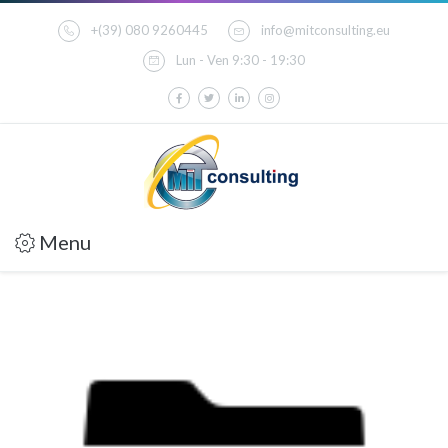
+(39) 080 9260445
info@mitconsulting.eu
Lun - Ven 9:30 - 19:30
Menu