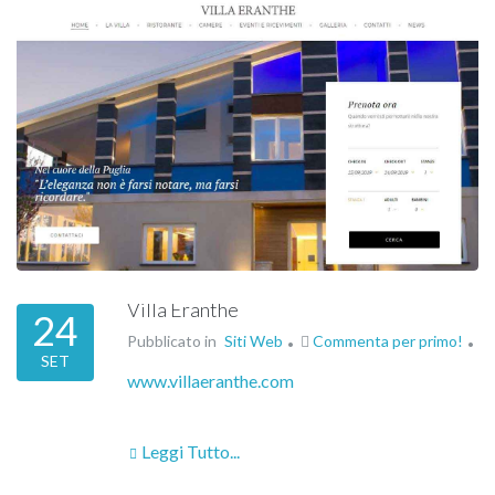
Villa Eranthe
24
Pubblicato in
Siti Web
Commenta per primo!
SET
www.villaeranthe.com
Leggi Tutto...