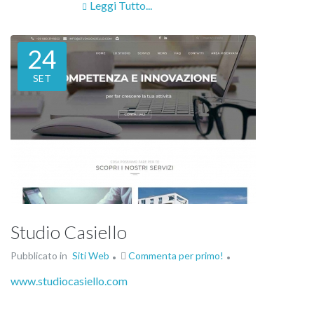
Leggi Tutto...
24
SET
Studio Casiello
Pubblicato in
Siti Web
Commenta per primo!
www.studiocasiello.com