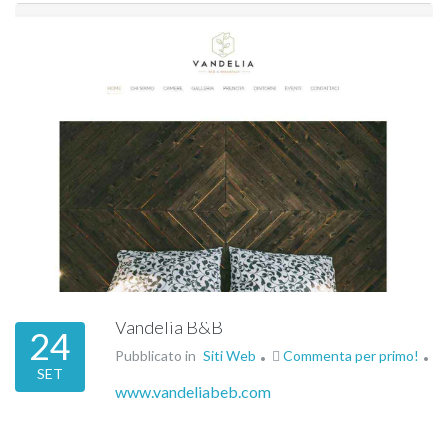
Vandelia B&B
24
Pubblicato in
Siti Web
Commenta per primo!
SET
www.vandeliabeb.com