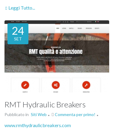
Leggi Tutto...
24
SET
RMT Hydraulic Breakers
Pubblicato in
Siti Web
Commenta per primo!
www.rmthydraulicbreakers.com