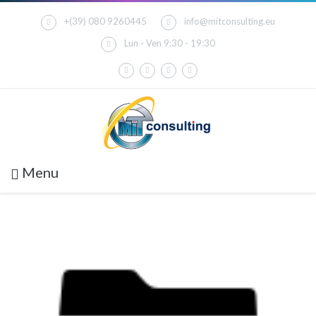
+(39) 080 9260445
info@mitconsulting.eu
Lun - Ven 9:30 - 19:30
Menu