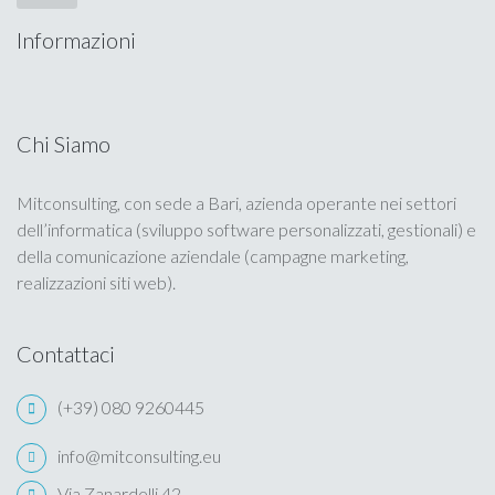
Informazioni
Blog
Portfolio
Chi Siamo
Calendario
Mitconsulting, con sede a Bari, azienda operante nei settori
dell’informatica (sviluppo software personalizzati, gestionali) e
Privacy Policy
della comunicazione aziendale (campagne marketing,
realizzazioni siti web).
Cookie Policy
Contattaci
(+39) 080 9260445
info@mitconsulting.eu
Via Zanardelli 42